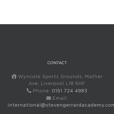
CONTACT
Wyncote Sports Grounds, Mather
Ave, Liverpool L18 6HF
Phone:
0151 724 4983
Email:
international@stevengerrardacademy.co