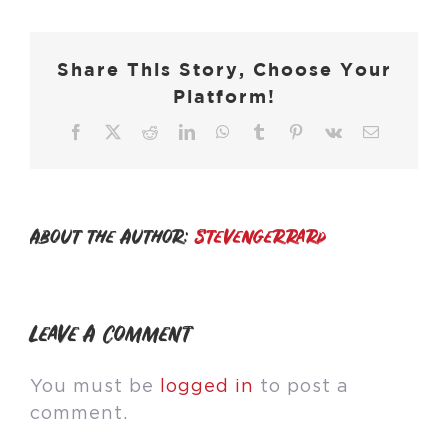
Share This Story, Choose Your
Platform!
Facebook
X
Reddit
LinkedIn
WhatsApp
Tumblr
Pinterest
Vk
Email
About the Author:
stevengerrard
Leave A Comment
You must be
logged in
to post a
comment.