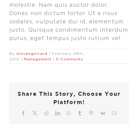
molestie. Nam quis auctor dolor.
Donec non dictum tortor. Ut a risus
sodales, vulputate dui id, elementum
justo. Quisque condimentum interdum
purus, eget tempus justo rutrum vel.
By
stevengerrard
|
February 28th,
2016
|
Management
|
0 Comments
Share This Story, Choose Your
Platform!
Facebook
X
Reddit
LinkedIn
WhatsApp
Tumblr
Pinterest
Vk
Email