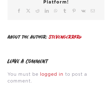
Platform!
Facebook
X
Reddit
LinkedIn
WhatsApp
Tumblr
Pinterest
Vk
Email
About the Author:
stevengerrard
Leave A Comment
You must be
logged in
to post a
comment.